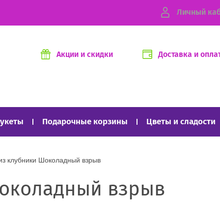
Личный ка
Акции и скидки
Доставка и опла
букеты
Подарочные корзины
Цветы и сладости
мперсов
Дополнение к подаркам
Подарочная уп
т из клубники Шоколадный взрыв
Шоколадный взрыв