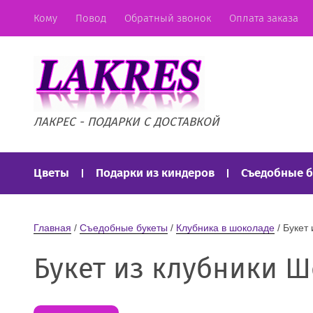
Кому
Повод
Обратный звонок
Оплата заказа
ЛАКРЕС - ПОДАРКИ С ДОСТАВКОЙ
Цветы
Подарки из киндеров
Съедобные 
Торты из соков, Барни и конфет
Торты из па
Главная
 / 
Съедобные букеты
 / 
Клубника в шоколаде
 / Буке
Букет из клубники 