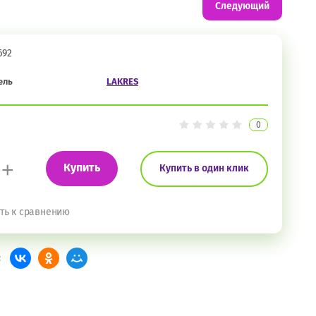
Следующий
692
ель
LAKRES
0
+
Купить
Купить в один клик
ть к сравнению
: